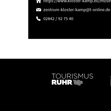
https://www.kloster-kamp.eu/mus
zentrum-kloster-kamp@t-online.de
02842 / 92 75 40